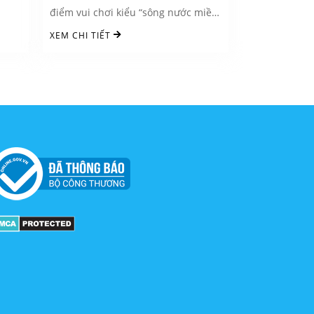
điểm vui chơi kiểu “sông nước miền
Tây” ...
XEM CHI TIẾT