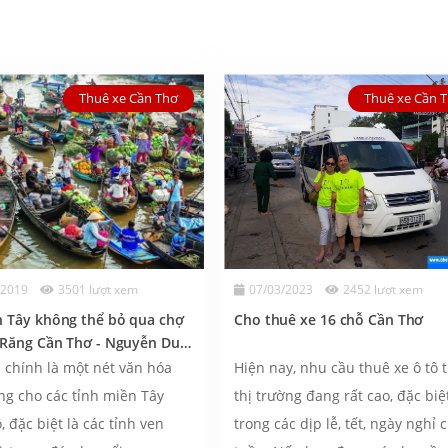
Thuê xe Cần Thơ
Thuê xe Cần 
/2019
3501 lượt xem
07/03/2023
2452 lượt xem
n Tây không thể bỏ qua chợ
Cho thuê xe 16 chỗ Cần Thơ
 Răng Cần Thơ - Nguyễn Duy
 chính là một nét văn hóa
Hiện nay, nhu cầu thuê xe ô tô 
ng cho các tỉnh miền Tây
thị trường đang rất cao, đặc biệt
 đặc biệt là các tỉnh ven
trong các dịp lễ, tết, ngày nghỉ 