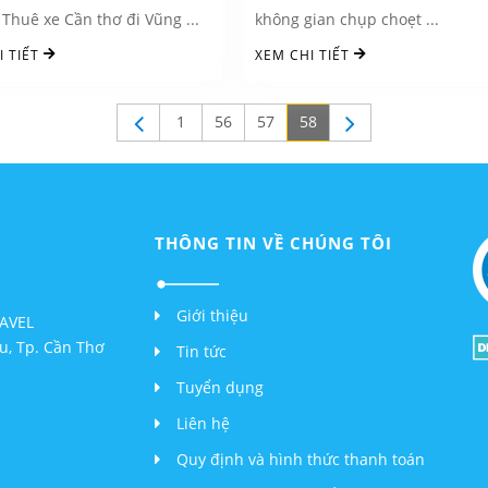
 Thuê xe Cần thơ đi Vũng ...
không gian chụp choẹt ...
I TIẾT
XEM CHI TIẾT
1
56
57
58
THÔNG TIN VỀ CHÚNG TÔI
Giới thiệu
AVEL
ều, Tp. Cần Thơ
Tin tức
Tuyển dụng
Liên hệ
Quy định và hình thức thanh toán