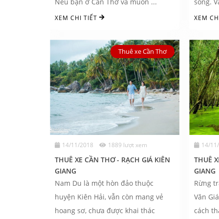
Nếu bạn ở Cần Thơ và muốn ...
sông. Và
XEM CHI TIẾT
XEM CH
Thuê xe Cần Thơ
14/11/2018
1889 lượt xem
14/11
THUÊ XE CẦN THƠ - RẠCH GIÁ KIÊN
THUÊ X
GIANG
GIANG
Nam Du là một hòn đảo thuộc
Rừng tr
huyện Kiên Hải, vẫn còn mang vẻ
Văn Giá
hoang sơ, chưa được khai thác
cách t