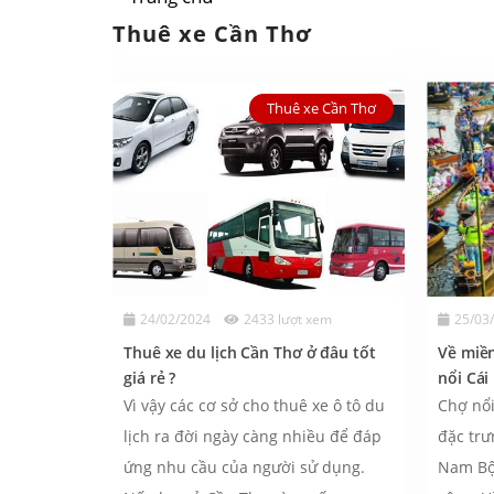
Thuê xe Cần Thơ
Thuê xe Cần Thơ
24/02/2024
2433 lượt xem
25/03
Thuê xe du lịch Cần Thơ ở đâu tốt
Về miề
giá rẻ ?
nổi Cái
Travel
Vì vậy các cơ sở cho thuê xe ô tô du
Chợ nổi
lịch ra đời ngày càng nhiều để đáp
đặc trư
ứng nhu cầu của người sử dụng.
Nam Bộ,