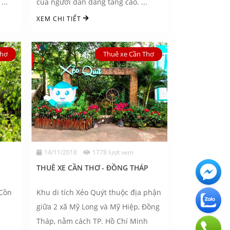
...
của người dân đang tăng cao. ...
XEM CHI TIẾT
Thơ
Thuê xe Cần Thơ
14/11/2018
1778 lượt xem
THUÊ XE CẦN THƠ - ĐỒNG THÁP
 Cồn
Khu di tích Xẻo Quýt thuộc địa phận
giữa 2 xã Mỹ Long và Mỹ Hiệp, Đồng
Tháp, nằm cách TP. Hồ Chí Minh