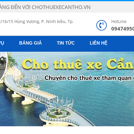
N VỚI CHOTHUEXECANTHO.VN
2/16/15 Hùng Vương, P. Ninh kiều, Tp.
HotLine
0947495
VỤ
BẢNG GIÁ
TIN TỨC
LIÊN HỆ