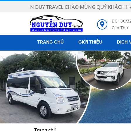
GUYỄN DUY TRAVEL CHÀO MỪNG QUÝ KHÁCH HÀNG ĐẾ
ĐC : 90/3
Cần Thơ
TRANG CHỦ
GIỚI THIỆU
DỊCH 
Trang chủ