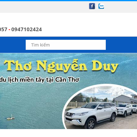
057
-
0947102424