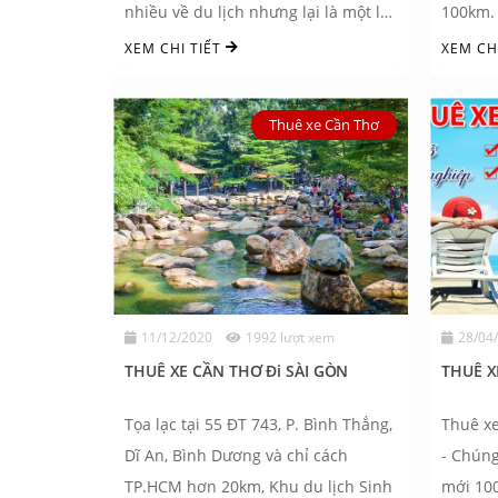
nhiều về du lịch nhưng lại là một lợi
100km. 
thế cực kỳ thú ...
...
XEM CHI TIẾT
XEM CH
Thuê xe Cần Thơ
11/12/2020
1992 lượt xem
28/04
THUÊ XE CẦN THƠ Đi SÀI GÒN
THUÊ X
Tọa lạc tại 55 ĐT 743, P. Bình Thắng,
Thuê x
Dĩ An, Bình Dương và chỉ cách
- Chúng
TP.HCM hơn 20km, Khu du lịch Sinh
mới 100