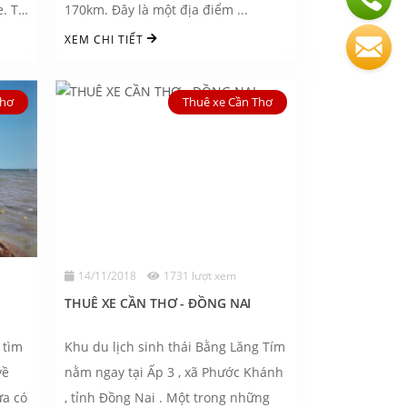
e. Từ
170km. Đây là một địa điểm ...
XEM CHI TIẾT
Thơ
Thuê xe Cần Thơ
14/11/2018
1731 lượt xem
THUÊ XE CẦN THƠ - ĐỒNG NAI
 tìm
Khu du lịch sinh thái Bằng Lăng Tím
về
nằm ngay tại Ấp 3 , xã Phước Khánh
ừa có
, tỉnh Đồng Nai . Một trong những