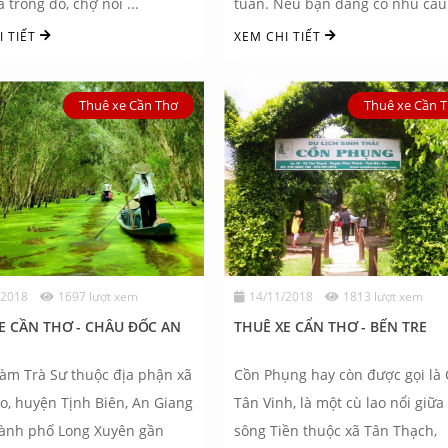
 trong đó, chợ nổi ...
tuần. Nếu bạn đang có nhu cầu 
I TIẾT
XEM CHI TIẾT
Thuê xe Cần Thơ
Thuê xe Cần 
/2018
1697 lượt xem
14/11/2018
1813 lượt xem
E CẦN THƠ - CHÂU ĐỐC AN
THUÊ XE CẨN THƠ - BẾN TRE
àm Trà Sư thuộc địa phận xã
Cồn Phụng hay còn được gọi là
o, huyện Tịnh Biên, An Giang
Tân Vinh, là một cù lao nổi giữa
hành phố Long Xuyên gần
sông Tiền thuộc xã Tân Thạch,