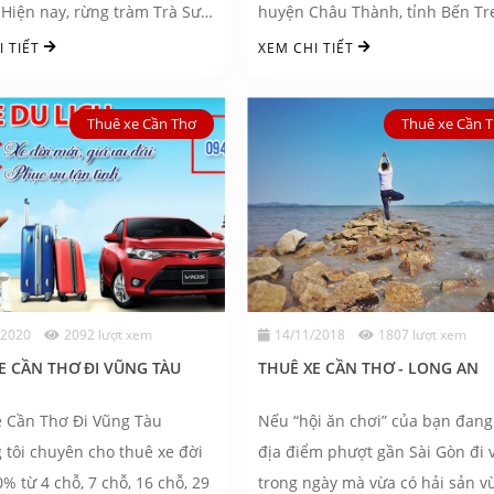
Hiện nay, rừng tràm Trà Sư
huyện Châu Thành, tỉnh Bến Tr
...
I TIẾT
XEM CHI TIẾT
Thuê xe Cần Thơ
Thuê xe Cần 
/2020
2092 lượt xem
14/11/2018
1807 lượt xem
E CẦN THƠ ĐI VŨNG TÀU
THUÊ XE CẦN THƠ - LONG AN
e Cần Thơ Đi Vũng Tàu
Nếu “hội ăn chơi” của bạn đang
 tôi chuyên cho thuê xe đời
địa điểm phượt gần Sài Gòn đi 
% từ 4 chỗ, 7 chỗ, 16 chỗ, 29
trong ngày mà vừa có hải sản v