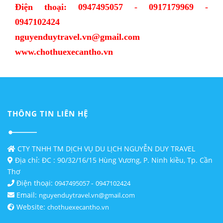
Điện thoại: 0947495057 - 0917179969 -
0947102424
nguyenduytravel.vn@gmail.com
www.chothuexecantho.vn
THÔNG TIN LIÊN HỆ
CTY TNHH TM DỊCH VỤ DU LỊCH NGUYỄN DUY TRAVEL
Địa chỉ: ĐC : 90/32/16/15 Hùng Vương, P. Ninh kiều, Tp. Cần
Thơ
Điện thoại:
-
0947495057
0947102424
Email:
nguyenduytravel.vn@gmail.com
Website:
chothuexecantho.vn