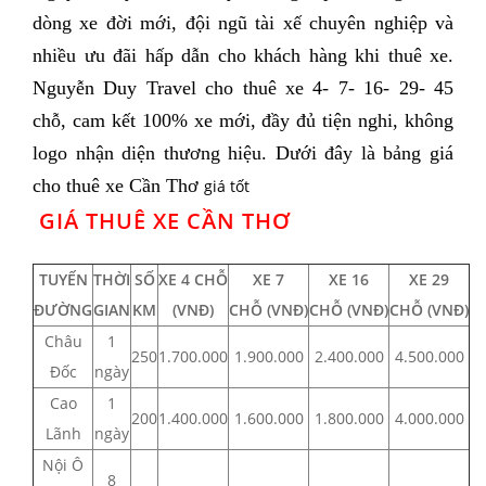
dòng xe đời mới, đội ngũ tài xế chuyên nghiệp và
nhiều ưu đãi hấp dẫn cho khách hàng khi thuê xe.
Nguyễn Duy Travel cho thuê xe 4- 7- 16- 29- 45
chỗ, cam kết 100% xe mới, đầy đủ tiện nghi, không
logo nhận diện thương hiệu. Dưới đây là bảng giá
cho thuê xe Cần Thơ
giá tốt
GIÁ THUÊ XE CẦN THƠ
TUYẾN
THỜI
SỐ
XE 4 CHỖ
XE 7
XE 16
XE 29
ĐƯỜNG
GIAN
KM
(VNĐ)
CHỖ
(VNĐ)
CHỖ
(VNĐ)
CHỖ
(VNĐ)
Châu
1
250
1.700.000
1.900.000
2.400.000
4.500.000
Đốc
ngày
Cao
1
200
1.400.000
1.600.000
1.800.000
4.000.000
Lãnh
ngày
Nội Ô
8