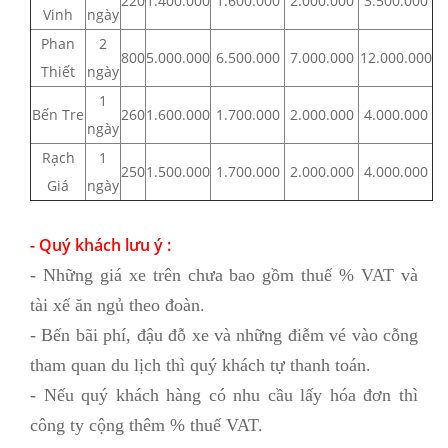
220
1.400.000
1.600.000
2.000.000
3.500.000
Vinh
ngày
Phan
2
800
5.000.000
6.500.000
7.000.000
12.000.000
Thiết
ngày
1
Bến Tre
260
1.600.000
1.700.000
2.000.000
4.000.000
ngày
Rạch
1
250
1.500.000
1.700.000
2.000.000
4.000.000
Giá
ngày
- Quý khách lưu ý :
- Những giá xe trên chưa bao gồm thuế % VAT và
tài xế ăn ngủ theo đoàn.
- Bến bãi phí, đậu đỗ xe và những điễm vé vào cỗng
tham quan du lịch thì quý khách tự thanh toán.
- Nếu quý khách hàng có nhu cầu lấy hóa đơn thì
công ty cộng thêm % thuế VAT.