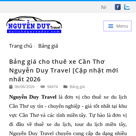
NGUYỄN DUY TRAV
Menu
TRANG CHỦ
Trang chủ
Bảng giá
GIỚI THIỆU
Bảng giá cho thuê xe Cần Thơ
DỊCH VỤ
Nguyễn Duy Travel [Cập nhật mới
nhất 2026
BẢNG GIÁ
06/06/2026
94474
Bảng giá
TIN TỨC
Nguyễn Duy Travel
là đơn vị cho thuê xe du lịch
LIÊN HỆ
Cần Thơ uy tín - chuyên nghiệp - giá tốt nhất tại khu
vực Cần Thơ và các tỉnh miền tây. Tự hào là đơn vị
đi đầu về thuê xe du lịch, tour du lịch miền tây,
Nguyễn Duy Travel chuyên cung cấp đa dạng nhiều