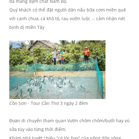
dã mang đậm chất Nam Bộ.
Quý khách có thể đặt người dân nấu bữa cơm miền quê
với canh chua, cá khô tộ, rau vườn luộc … cảm nhận nét
bịnh dị miền Tây
Cồn Sơn - Tour Cần Thơ 3 ngày 2 đêm
Đoàn di chuyển tham quan Vườn chôm chôm/bưởi hay vú
sữa tùy vào từng thởi điểm.
Khám phá tuyệt chiêu “cá lóc bay” của nông dân sông