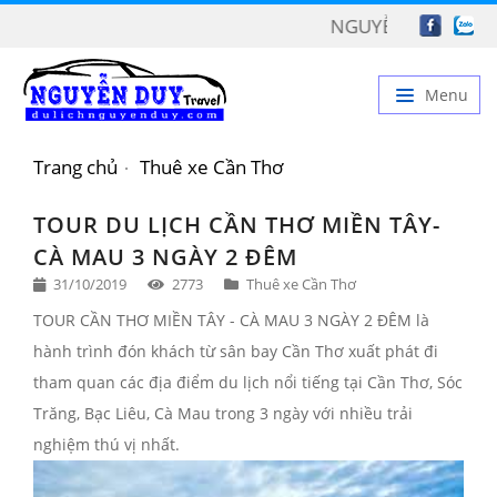
NGUYỄN DUY TRAVEL CHÀ
Menu
TRANG CHỦ
Trang chủ
Thuê xe Cần Thơ
GIỚI THIỆU
TOUR DU LỊCH CẦN THƠ MIỀN TÂY-
DỊCH VỤ
CÀ MAU 3 NGÀY 2 ĐÊM
31/10/2019
2773
Thuê xe Cần Thơ
BẢNG GIÁ
TOUR CẦN THƠ MIỀN TÂY - CÀ MAU 3 NGÀY 2 ĐÊM là
TIN TỨC
hành trình đón khách từ sân bay Cần Thơ xuất phát đi
LIÊN HỆ
tham quan các địa điểm du lịch nổi tiếng tại Cần Thơ, Sóc
Trăng, Bạc Liêu, Cà Mau trong 3 ngày với nhiều trải
nghiệm thú vị nhất.