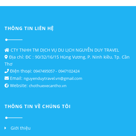
THÔNG TIN LIÊN HỆ
CTY TNHH TM DỊCH VỤ DU LỊCH NGUYỄN DUY TRAVEL
Địa chỉ: ĐC : 90/32/16/15 Hùng Vương, P. Ninh kiều, Tp. Cần
Thơ
Điện thoại:
-
0947495057
0947102424
Email:
nguyenduytravel.vn@gmail.com
Website:
chothuexecantho.vn
THÔNG TIN VỀ CHÚNG TÔI
Giới thiệu