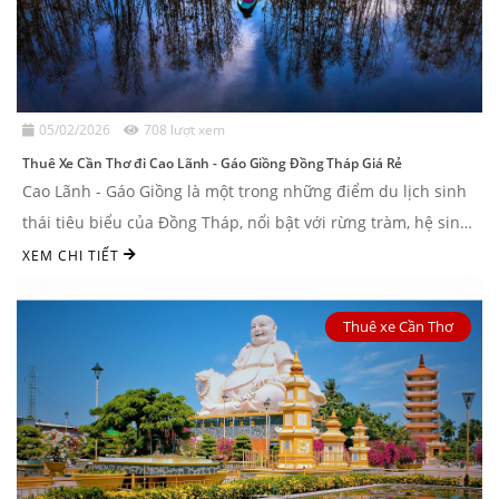
05/02/2026
708 lượt xem
Thuê Xe Cần Thơ đi Cao Lãnh - Gáo Giồng Đồng Tháp Giá Rẻ
Cao Lãnh - Gáo Giồng là một trong những điểm du lịch sinh
thái tiêu biểu của Đồng Tháp, nổi bật với rừng tràm, hệ sinh
thái chim nước ...
XEM CHI TIẾT
Thuê xe Cần Thơ