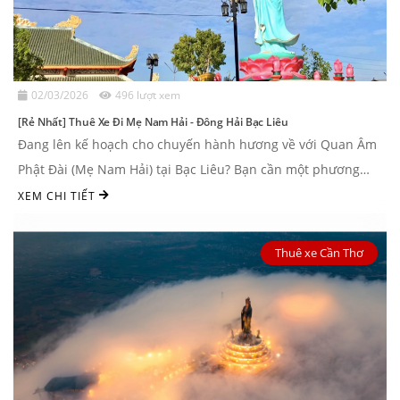
02/03/2026
496 lượt xem
[Rẻ Nhất] Thuê Xe Đi Mẹ Nam Hải - Đông Hải Bạc Liêu
Đang lên kế hoạch cho chuyến hành hương về với Quan Âm
Phật Đài (Mẹ Nam Hải) tại Bạc Liêu? Bạn cần một phương
tiện di chuyển an toàn, thoải mái ...
XEM CHI TIẾT
Thuê xe Cần Thơ