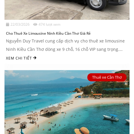
22/03/2026
474 lượt xem
Cho Thuê Xe Limousine Ninh Kiều Cần Thơ Giá Rẻ
Nguyễn Duy Travel cung cấp dịch vụ cho thuê xe limousine
Ninh Kiều Cần Thơ dòng xe 9 chỗ, 16 chỗ VIP sang trọng.
Cam kết 100% xe mới, giá cả cạnh tranh và đưa đón ...
XEM CHI TIẾT
Thuê xe Cần Thơ