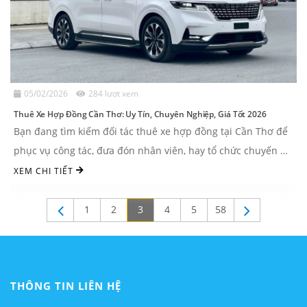
05/02/2026
284 lượt xem
Thuê Xe Hợp Đồng Cần Thơ: Uy Tín, Chuyên Nghiệp, Giá Tốt 2026
Bạn đang tìm kiếm đối tác thuê xe hợp đồng tại Cần Thơ để
phục vụ công tác, đưa đón nhân viên, hay tổ chức chuyến du
lịch cho đại gia ...
XEM CHI TIẾT
1
2
3
4
5
58
THÔNG TIN LIÊN HỆ