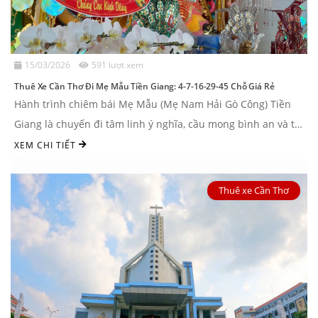
15/03/2026
591 lượt xem
Thuê Xe Cần Thơ Đi Mẹ Mẫu Tiền Giang: 4-7-16-29-45 Chỗ Giá Rẻ
Hành trình chiêm bái Mẹ Mẫu (Mẹ Nam Hải Gò Công) Tiền
Giang là chuyến đi tâm linh ý nghĩa, cầu mong bình an và tài
lộc của ...
XEM CHI TIẾT
Thuê xe Cần Thơ