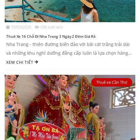
19/03/2026
436 lượt xem
Thuê Xe 16 Chỗ Đi Nha Trang 3 Ngày 2 Đêm Giá Rẻ
Nha Trang - thiên đường biển đảo với bãi cát trắng trải dài
và những khu nghỉ dưỡng đẳng cấp luôn là lựa chọn hàng
đầu của nhiều du ...
XEM CHI TIẾT
Thuê xe Cần Thơ