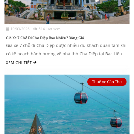
10/03/2026
514 lượt xem
Giá Xe 7 Chỗ Đi Cha Diệp Bao Nhiêu? Bảng Giá
Giá xe 7 chỗ đi Cha Diệp được nhiều du khách quan tâm khi
có kế hoạch hành hương về nhà thờ Cha Diệp tại Bạc Liêu.
Với quãng đường ...
XEM CHI TIẾT
Thuê xe Cần Thơ