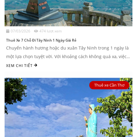
07/03/2026
474 lượt xem
Thuê Xe 7 Chỗ Đi Tây Ninh 1 Ngày Giá Rẻ
Chuyến hành hương hoặc du xuân Tây Ninh trong 1 ngày là
một lựa chọn tuyệt vời. Với khoảng cách không quá xa, việc
thuê xe 7 chỗ đi Tây ...
XEM CHI TIẾT
Thuê xe Cần Thơ