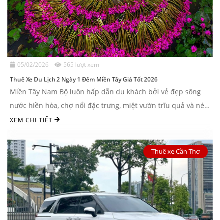
05/02/2026
565 lượt xem
Thuê Xe Du Lịch 2 Ngày 1 Đêm Miền Tây Giá Tốt 2026
Miền Tây Nam Bộ luôn hấp dẫn du khách bởi vẻ đẹp sông
nước hiền hòa, chợ nổi đặc trưng, miệt vườn trĩu quả và nét
văn hóa bản địa ...
XEM CHI TIẾT
Thuê xe Cần Thơ