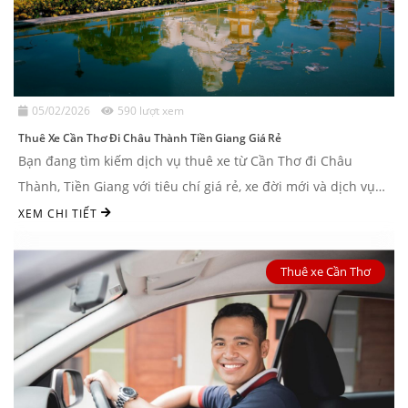
05/02/2026
590 lượt xem
Thuê Xe Cần Thơ Đi Châu Thành Tiền Giang Giá Rẻ
Bạn đang tìm kiếm dịch vụ thuê xe từ Cần Thơ đi Châu
Thành, Tiền Giang với tiêu chí giá rẻ, xe đời mới và dịch vụ
uy tín? Dưới ...
XEM CHI TIẾT
Thuê xe Cần Thơ