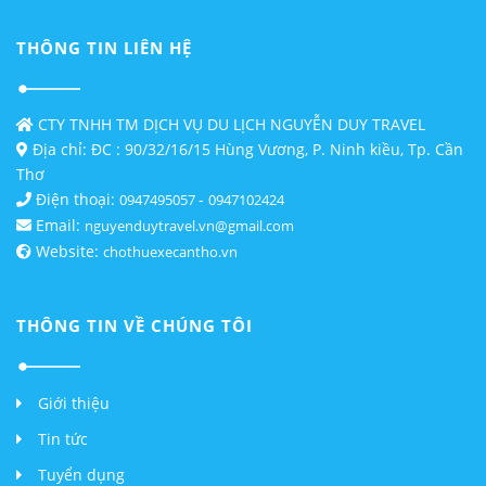
THÔNG TIN LIÊN HỆ
CTY TNHH TM DỊCH VỤ DU LỊCH NGUYỄN DUY TRAVEL
Địa chỉ: ĐC : 90/32/16/15 Hùng Vương, P. Ninh kiều, Tp. Cần
Thơ
Điện thoại:
-
0947495057
0947102424
Email:
nguyenduytravel.vn@gmail.com
Website:
chothuexecantho.vn
THÔNG TIN VỀ CHÚNG TÔI
Giới thiệu
Tin tức
Tuyển dụng