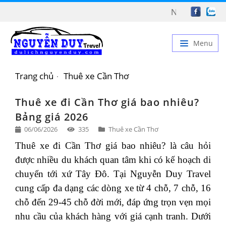
NGUYỄN DUY TRAVEL 
Menu
TRANG CHỦ
Trang chủ
Thuê xe Cần Thơ
GIỚI THIỆU
Thuê xe đi Cần Thơ giá bao nhiêu?
DỊCH VỤ
Bảng giá 2026
06/06/2026
335
Thuê xe Cần Thơ
BẢNG GIÁ
Thuê xe đi Cần Thơ giá bao nhiêu? là câu hỏi 
TIN TỨC
được nhiều du khách quan tâm khi có kế hoạch di 
LIÊN HỆ
chuyển tới xứ Tây Đô. Tại Nguyễn Duy Travel 
cung cấp đa dạng các dòng xe từ 4 chỗ, 7 chỗ, 16 
chỗ đến 29-45 chỗ đời mới, đáp ứng trọn vẹn mọi 
nhu cầu của khách hàng với giá cạnh tranh. Dưới 