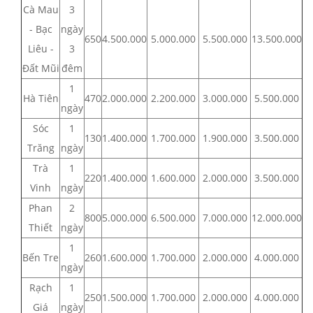
Cà Mau
3
- Bạc
ngày
650
4.500.000
5.000.000
5.500.000
13.500.000
Liêu -
3
Đất Mũi
đêm
1
Hà Tiên
470
2.000.000
2.200.000
3.000.000
5.500.000
ngày
Sóc
1
130
1.400.000
1.700.000
1.900.000
3.500.000
Trăng
ngày
Trà
1
220
1.400.000
1.600.000
2.000.000
3.500.000
Vinh
ngày
Phan
2
800
5.000.000
6.500.000
7.000.000
12.000.000
Thiết
ngày
1
Bến Tre
260
1.600.000
1.700.000
2.000.000
4.000.000
ngày
Rạch
1
250
1.500.000
1.700.000
2.000.000
4.000.000
Giá
ngày