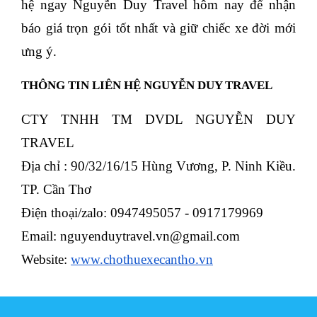
hệ ngay Nguyễn Duy Travel hôm nay để nhận 
báo giá trọn gói tốt nhất và giữ chiếc xe đời mới 
ưng ý.  
THÔNG TIN LIÊN HỆ NGUYỄN DUY TRAVEL
CTY TNHH TM DVDL NGUYỄN DUY 
TRAVEL 
Địa chỉ : 90/32/16/15 Hùng Vương, P. Ninh Kiều. 
TP. Cần Thơ 
Điện thoại/zalo: 0947495057 - 0917179969
Email: 
nguyenduytravel.vn@gmail.com
Website: 
www.chothuexecantho.vn