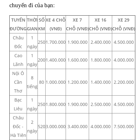
chuyến đi của bạn:
TUYẾN
THỜI
SỐ
XE 4 CHỖ
XE 7
XE 16
XE 29
ĐƯỜNG
GIAN
KM
(VNĐ)
CHỖ
(VNĐ)
CHỖ
(VNĐ)
CHỖ
(VNĐ)
Châu
1
250
1.700.000
1.900.000
2.400.000
4.500.000
Đốc
ngày
Cao
1
200
1.400.000
1.600.000
1.800.000
4.000.000
Lãnh
ngày
Nội Ô
8
Cần
80
1.000.000
1.200.000
1.400.000
2.200.000
tiếng
Thơ
Bạc
1
250
1.800.000
1.900.000
2.500.000
4.500.000
Liêu
ngày
Châu
2
Đốc -
520
3.000.000
3.400.000
4.000.000
7.500.000
ngày
Hà Tiên