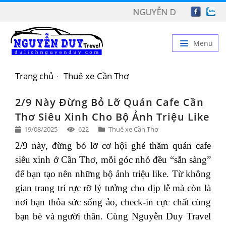
NGUYỄN DUY TRAVEL CHÀO MỪNG Q
Menu
TRANG CHỦ
Trang chủ
Thuê xe Cần Thơ
GIỚI THIỆU
2/9 Này Đừng Bỏ Lỡ Quán Cafe Cần
DỊCH VỤ
Thơ Siêu Xinh Cho Bộ Ảnh Triệu Like
19/08/2025
622
Thuê xe Cần Thơ
BẢNG GIÁ
2/9 này, đừng bỏ lỡ cơ hội ghé thăm quán cafe
TIN TỨC
siêu xinh ở Cần Thơ, mỗi góc nhỏ đều “sẵn sàng”
LIÊN HỆ
để bạn tạo nên những bộ ảnh triệu like. Từ không
gian trang trí rực rỡ lý tưởng cho dịp lễ mà còn là
nơi bạn thỏa sức sống ảo, check-in cực chất cùng
bạn bè và người thân. Cùng Nguyễn Duy Travel