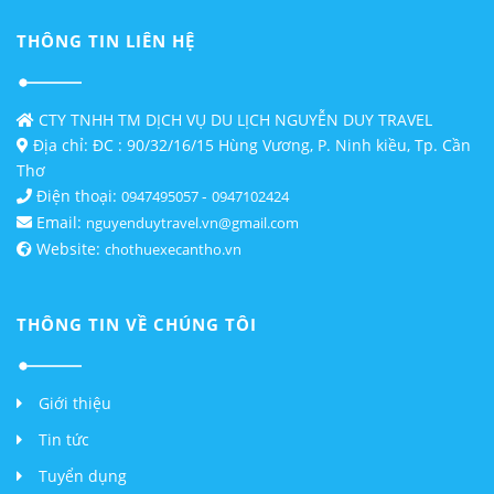
THÔNG TIN LIÊN HỆ
CTY TNHH TM DỊCH VỤ DU LỊCH NGUYỄN DUY TRAVEL
Địa chỉ: ĐC : 90/32/16/15 Hùng Vương, P. Ninh kiều, Tp. Cần
Thơ
Điện thoại:
-
0947495057
0947102424
Email:
nguyenduytravel.vn@gmail.com
Website:
chothuexecantho.vn
THÔNG TIN VỀ CHÚNG TÔI
Giới thiệu
Tin tức
Tuyển dụng