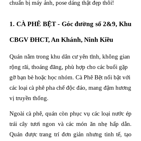
chuẩn bị máy ảnh, pose dáng thật đẹp thôi!
1. CÀ PHÊ BỆT - Góc đường số 2&9, Khu
CBGV ĐHCT, An Khánh, Ninh Kiều
Quán nằm trong khu dân cư yên tĩnh, không gian
rộng rãi, thoáng đãng, phù hợp cho các buổi gặp
gỡ bạn bè hoặc học nhóm. Cà Phê Bệt nổi bật với
các loại cà phê pha chế độc đáo, mang đậm hương
vị truyền thống.
Ngoài cà phê, quán còn phục vụ các loại nước ép
trái cây tươi ngon và các món ăn nhẹ hấp dẫn.
Quán được trang trí đơn giản nhưng tinh tế, tạo